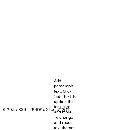
Add
paragraph
text. Click
“Edit Text” to
update the
font, size
© 2035 BGS。使用
Wix Studio™
製作
and more.
To change
and reuse
text themes,