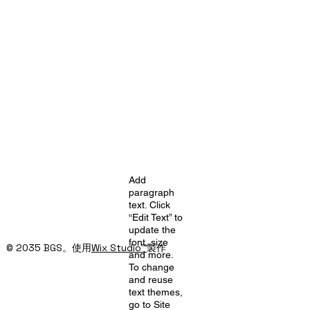
Add
paragraph
text. Click
“Edit Text” to
update the
font, size
© 2035 BGS。使用
Wix Studio™
製作
and more.
To change
and reuse
text themes,
go to Site